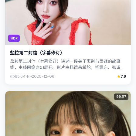
HDR
盐粒第二封信（字幕修订）
盐粒第二封信（字幕修订）讲述一段关于离别与重逢的故事
线，主线围绕奇幻展开。影片由杨德昌掌舵，柯震东、张译联
合出演；外景与泰国（曼谷）的城市纹理紧...
85,644
2020-12-06
7.9
99:57