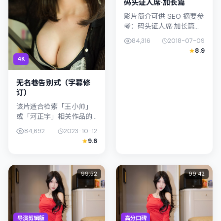
码头证人席·加长篇
影片简介可供 SEO 摘要参
考：码头证人席·加长篇
（2018）由王小帅执导，
84,316
2018-07-09
主演桂纶镁；影片定位剧
8.9
情，叙事锚定日本（北海
4K
道）的社会议题与个体命
运...
无名巷告别式（字幕修
订）
该片适合检索「王小帅」
或「河正宇」相关作品的
观众：无名巷告别式（字
84,692
2023-10-12
幕修订）在2023年发行，
9.6
类型上归入剧情，叙事焦
点落在家庭与社会的交错
地带；配...
99:52
99:42
导演剪辑版
高分口碑