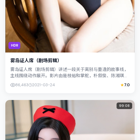
HDR
雾岛证人席（剧场剪辑）
雾岛证人席（剧场剪辑）讲述一段关于离别与重逢的故事线，
主线围绕动作展开。影片由是枝裕和掌舵，朴叙俊、陈湘琪联
合出演；外景与新加坡的城市纹理紧密结...
86,463
2021-03-24
7.0
99:08