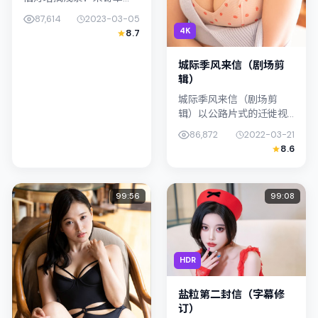
节：导演新海诚将镜头对
87,614
2023-03-05
准中国大陆的中产困境，
4K
8.7
金惠秀与桥本爱演绎兄妹
般羁绊，文本层面兼顾悬
城际季风来信（剧场剪
疑线索与情...
辑）
城际季风来信（剧场剪
辑）以公路片式的迁徙视
角串联情节，类型标签为
86,872
2022-03-21
爱情。李沧东强调纪实气
8.6
质与留白美学，苍井优的
表演在外冷内热之间切
换；若你正在查找...
99:56
99:08
HDR
盐粒第二封信（字幕修
订）