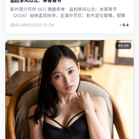
盐粒季风以北：未寄章节
影片简介可供 SEO 摘要参考：盐粒季风以北：未寄章节
（2026）由钟孟宏执导，主演孙艺珍；影片定位爱情，叙事
锚定韩国（首尔）的社会议题与个体命...
83,489
2026-12-24
9.4
99:06