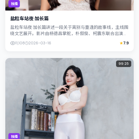
独播
盐粒车站夜·加长篇
盐粒车站夜·加长篇讲述一段关于离别与重逢的故事线，主线围
绕文艺展开。影片由杨德昌掌舵，朴叙俊、柯震东联合出演；
外景与中国香港的城市纹理紧密结合，...
11,108
2026-03-16
7.9
99:25
独播