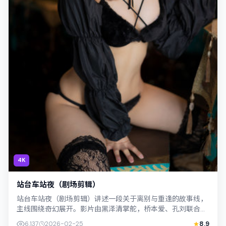
4K
站台车站夜（剧场剪辑）
站台车站夜（剧场剪辑）讲述一段关于离别与重逢的故事线，
主线围绕奇幻展开。影片由黑泽清掌舵，桥本爱、孔刘联合出
演；外景与日本（北海道）的城市纹理紧...
6,137
2026-02-25
8.9