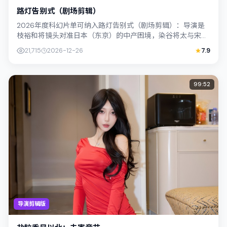
路灯告别式（剧场剪辑）
2026年度科幻片单可纳入路灯告别式（剧场剪辑）：导演是
枝裕和将镜头对准日本（东京）的中产困境，染谷将太与宋康
昊演绎兄妹般羁绊，文本层面兼顾悬疑...
21,715
2026-12-26
7.9
99:52
导演剪辑版