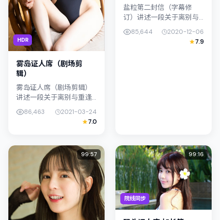
盐粒第二封信（字幕修
订）讲述一段关于离别与
重逢的故事线，主线围绕
85,644
2020-12-06
奇幻展开。影片由杨德昌
HDR
7.9
掌舵，柯震东、张译联合
出演；外景与泰国（曼
雾岛证人席（剧场剪
谷）的城市纹理紧...
辑）
雾岛证人席（剧场剪辑）
讲述一段关于离别与重逢
的故事线，主线围绕动作
86,463
2021-03-24
展开。影片由是枝裕和掌
7.0
舵，朴叙俊、陈湘琪联合
出演；外景与新加坡的城
市纹理紧密结...
99:57
99:16
院线同步