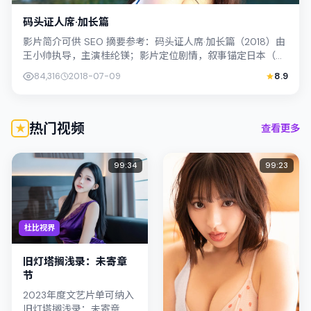
码头证人席·加长篇
影片简介可供 SEO 摘要参考：码头证人席·加长篇（2018）由
王小帅执导，主演桂纶镁；影片定位剧情，叙事锚定日本（北
海道）的社会议题与个体命运...
84,316
2018-07-09
8.9
热门视频
查看更多
99:34
99:23
杜比视界
旧灯塔搁浅录：未寄章
节
2023年度文艺片单可纳入
旧灯塔搁浅录：未寄章