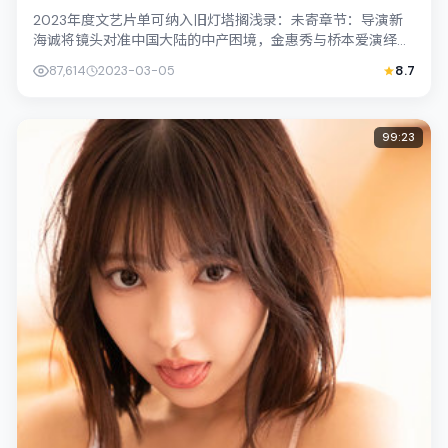
2023年度文艺片单可纳入旧灯塔搁浅录：未寄章节：导演新
海诚将镜头对准中国大陆的中产困境，金惠秀与桥本爱演绎兄
妹般羁绊，文本层面兼顾悬疑线索与情...
87,614
2023-03-05
8.7
99:23