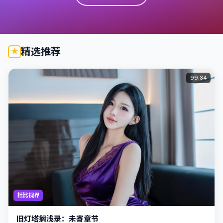
精选推荐
99:34
杜比视界
旧灯塔搁浅录：未寄章节