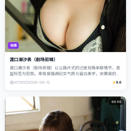
独播
渡口潮汐表（剧场剪辑）
渡口潮汐表（剧场剪辑）以公路片式的迁徙视角串联情节，类
型标签为犯罪。奉俊昊强调纪实气质与留白美学，宋康昊的表
演在外冷内热之间切换；若你正在查找韩...
47,931
2026-06-12
9.6
99:59