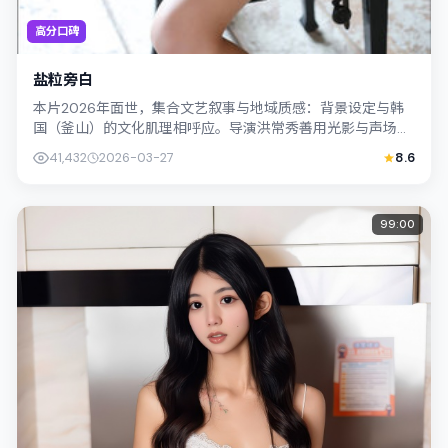
高分口碑
盐粒旁白
本片2026年面世，集合文艺叙事与地域质感：背景设定与韩
国（釜山）的文化肌理相呼应。导演洪常秀善用光影与声场塑
造孤独感，易烊千玺饰演角色的抉择牵...
41,432
2026-03-27
8.6
99:00