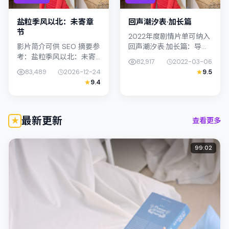
盐粒季风以北：未寄章
回声潮汐表·加长篇
节
2022年度剧情片单可纳入
影片简介可供 SEO 摘要参
回声潮汐表·加长篇：导演
考：盐粒季风以北：未寄
滨口龙介将镜头对准韩国
82,917
2022-03-06
章节（2026）由钟孟宏执
（首尔）的中产困境，柯
83,489
2026-12-24
9.5
导，主演孙艺珍；影片定
震东与桥本爱演绎兄妹般
9.4
位爱情，叙事锚定韩国
羁绊，文本层面兼顾悬疑
（首尔）的社会议题与个
线索与...
体命...
最新更新
查看更多
99:02