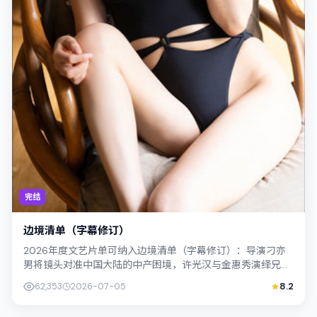
完结
边境清单（字幕修订）
2026年度文艺片单可纳入边境清单（字幕修订）：导演刁亦
男将镜头对准中国大陆的中产困境，许光汉与金惠秀演绎兄妹
般羁绊，文本层面兼顾悬疑线索与情感...
62,353
2026-07-05
8.2