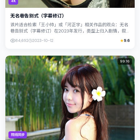
4K
无名巷告别式（字幕修订）
该片适合检索「王小帅」或「河正宇」相关作品的观众：无名
巷告别式（字幕修订）在2023年发行，类型上归入剧情，叙
事焦点落在家庭与社会的交错地带；配...
84,692
2023-10-12
9.6
99:16
院线同步