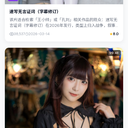
速写无言证词（字幕修订）
该片适合检索「王小帅」或「孔刘」相关作品的观众：速写无
言证词（字幕修订）在2026年发行，类型上归入战争，叙事
焦点落在家庭与社会的交错地带；配角...
38,537
2026-03-14
8.0
99:48